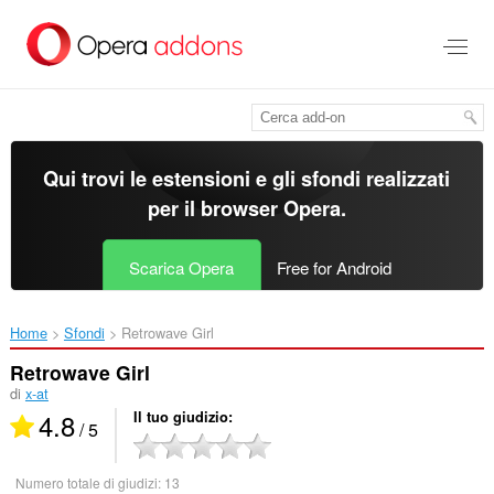
Passa
al
contenuto
principale
Qui trovi le estensioni e gli sfondi realizzati
per il
browser Opera
.
Scarica Opera
Free for Android
Home
Sfondi
Retrowave Girl‎
Retrowave Girl
di
x-at
4.8
Il tuo giudizio
/ 5
Numero totale di giudizi:
13