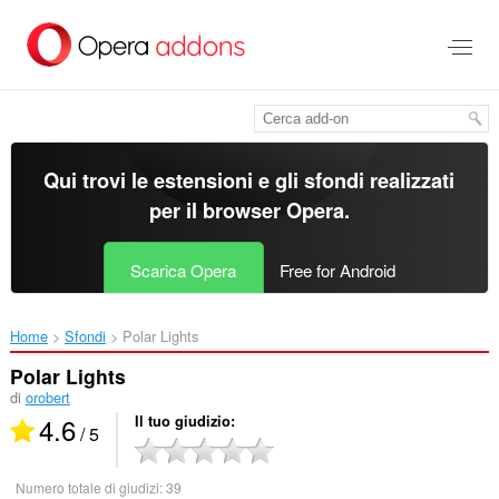
Passa
al
contenuto
principale
Qui trovi le estensioni e gli sfondi realizzati
per il
browser Opera
.
Scarica Opera
Free for Android
Home
Sfondi
Polar Lights‎
Polar Lights
di
orobert
4.6
Il tuo giudizio
/ 5
Numero totale di giudizi:
39