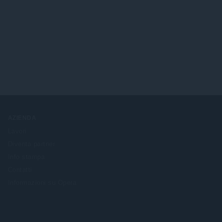
AZIENDA
Lavori
Diventa partner
Info stampa
Contatti
Informazioni su Opera