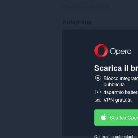
Numero totale di giudizi:
40
Anteprima
Scarica il 
Blocco integrato
pubblicità
risparmio batter
VPN gratuita
Scarica Ope
Qui trovi le estensioni e 