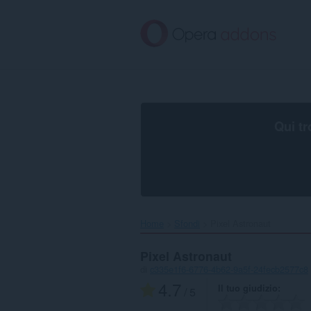
Passa
al
contenuto
principale
Qui tr
Home
Sfondi
Pixel Astronaut‎
Pixel Astronaut
di
c335e1f6-6776-4b62-9a5f-24fecb2577c8
4.7
Il tuo giudizio
/ 5