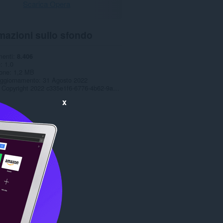
Scarica Opera
mazioni sullo sfondo
menti
8.406
e
1.0
one
1,2 MB
aggiornamento
31 Agosto 2022
Copyright 2022 c335e1f6-6776-4b62-9a5f-24fecb2577c8
x