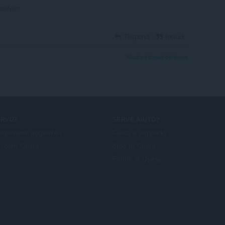
pattytim
Rispondi
Includi
Mostra il thread dei forum
RVIZI
SERVE AIUTO?
mponenti aggiuntivi
Guida e supporto
count Opera
Blog di Opera
Forum di Opera