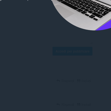
Accedi per pubblicare
Rispondi
Includi
Rispondi
Includi