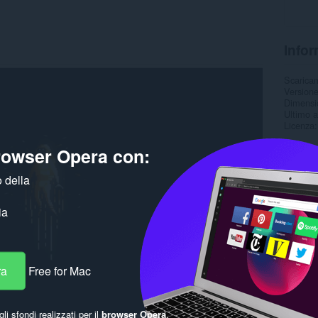
Infor
Scarica
Version
Dimensi
Ultimo 
Licenza
browser Opera con:
 della
ia
ra
Free for Mac
gli sfondi realizzati per il
browser Opera
.