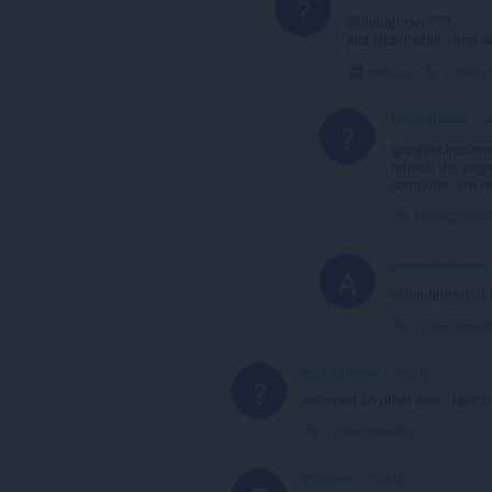
?
@lumathran ???
just click install , and w
Riduci
Colleg
Un Ex Utente
5 a
?
@sknfer-lmalem ..
refresh the page
computer. I’m n
Collegamen
awsomebananas
A
@lumathran: It 
Collegamen
Un Ex Utente
5 anni fa
?
we need an other one , epic !!
Collegamento
Pickitrex
5 anni fa