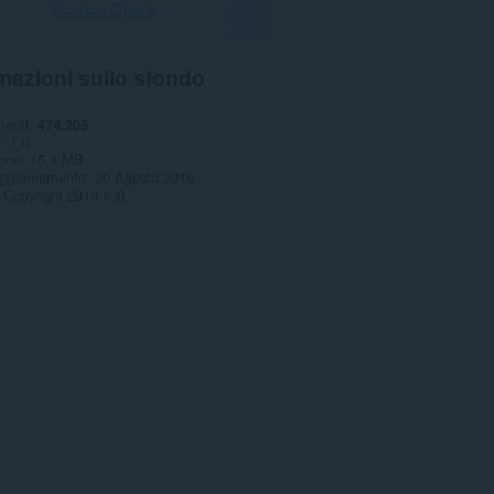
Scarica Opera
mazioni sullo sfondo
menti
474.205
e
1.0
one
15,8 MB
aggiornamento
20 Agosto 2019
Copyright 2019 x-at