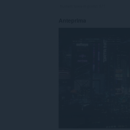
Numero totale di giudizi:
577
Anteprima