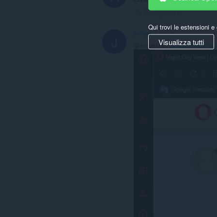
Collegamento
Qui trovi le estensioni e 
joelynx
5 anni fa
J
Visualizza tutti
@lumathran
@awsomebanan