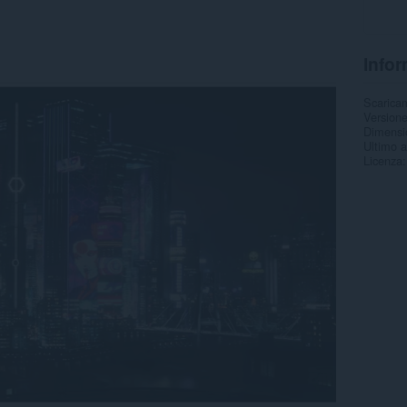
Infor
Scarica
Version
Dimensi
Ultimo 
Licenza