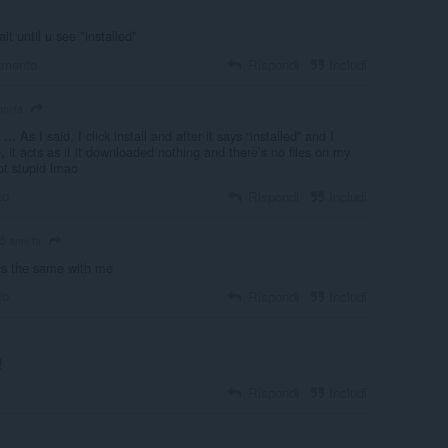
ait until u see "installed"
amento
Rispondi
Includi
nni fa
. As I said, I click install and after it says “installed” and I
, it acts as if it downloaded nothing and there’s no files on my
ot stupid lmao
to
Rispondi
Includi
5 anni fa
is the same with me
to
Rispondi
Includi
!
Rispondi
Includi