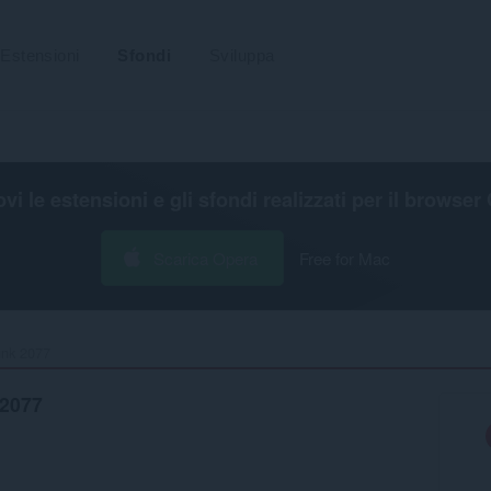
Estensioni
Sfondi
Sviluppa
ovi le estensioni e gli sfondi realizzati per il
browser 
Scarica Opera
Free for Mac
nk 2077‎
 2077