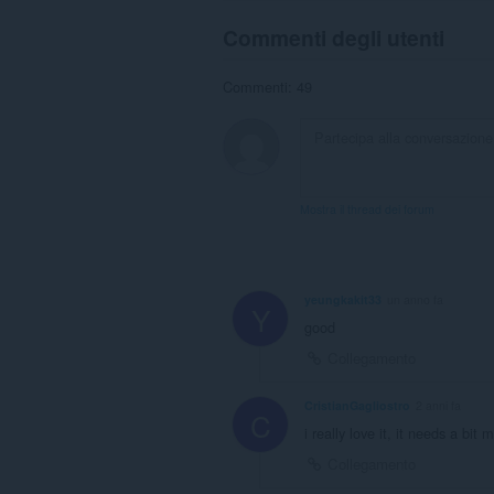
Commenti degli utenti
Commenti: 49
Mostra il thread dei forum
yeungkakit33
un anno fa
Y
good
Collegamento
CristianGagliostro
2 anni fa
C
i really love it, it needs a bit
Collegamento