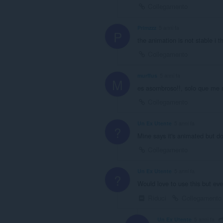
Collegamento
Primzzz
5 anni fa
P
the animation is not stable i t
Collegamento
murffus
5 anni fa
M
es asombroso!!, solo que me 
Collegamento
Un Ex Utente
5 anni fa
?
Mine says it's animated but 
Collegamento
Un Ex Utente
5 anni fa
?
Would love to use this but every
Riduci
Collegamento
Un Ex Utente
5 anni fa