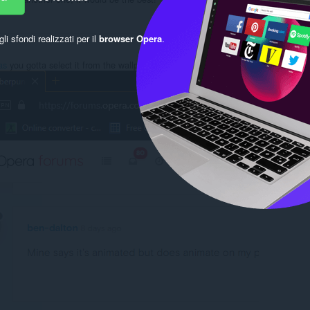
Rispondi
Includi
gli sfondi realizzati per il
browser Opera
.
as
you gotta select it from the wallpapers section