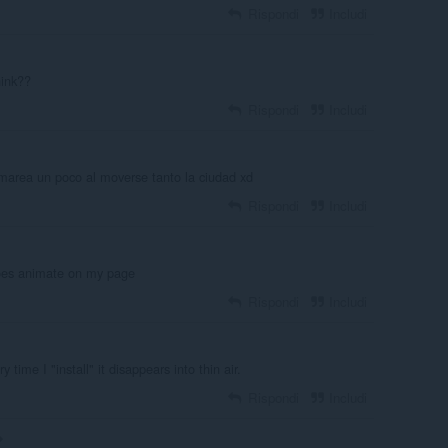
Rispondi
Includi
hink??
Rispondi
Includi
marea un poco al moverse tanto la ciudad xd
Rispondi
Includi
does animate on my page
Rispondi
Includi
 time I "install" it disappears into thin air.
Rispondi
Includi