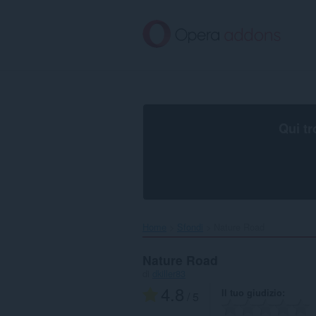
Passa
al
contenuto
principale
Qui tr
Home
Sfondi
Nature Road‎
Nature Road
di
dkiller83
4.8
Il tuo giudizio
/ 5