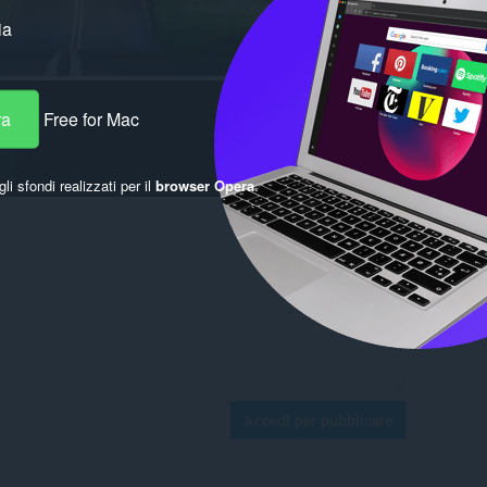
ia
ra
Free for Mac
gli sfondi realizzati per il
browser Opera
.
Accedi per pubblicare