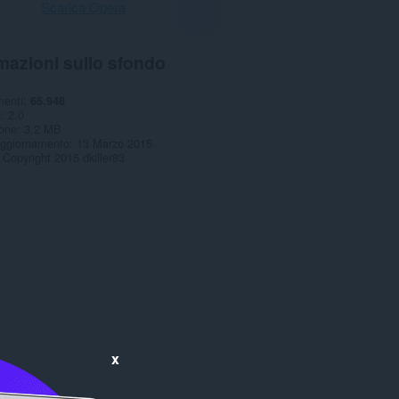
Scarica Opera
mazioni sullo sfondo
menti
65.948
e
2.0
one
3,2 MB
aggiornamento
13 Marzo 2015
Copyright 2015 dkiller83
x