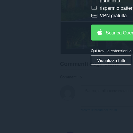
pubblicità
risparmio batter
VPN gratuita
Scarica Ope
Qui trovi le estensioni e 
Visualizza tutti
Commenti degli utenti
Commenti: 5
Mostra il thread dei forum