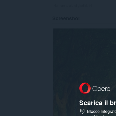
Numero totale di giudizi:
49
Screenshot
Scarica il 
Blocco integrato