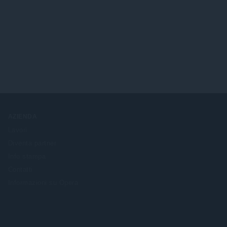
AZIENDA
Lavori
Diventa partner
Info stampa
Contatti
Informazioni su Opera