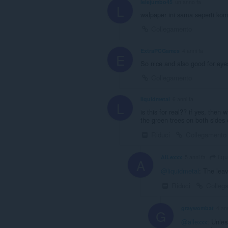
lelejumbo45
un anno fa
L
walpaper ini sama seperti ko
Collegamento
ExtraPCGames
4 anni fa
E
So nice and also good for eye
Collegamento
liquidmetal
6 anni fa
L
is this for real?? if yes, then 
the green trees on both sides 
Riduci
Collegamento
liq
AlLexxx
5 anni fa
A
@liquidmetal
: The leav
Riduci
Colleg
graywombat
4 ann
G
@allexxx
: Unles