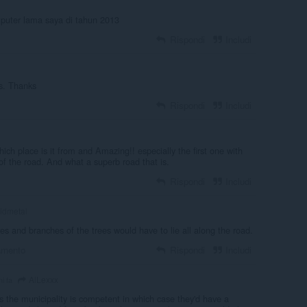
mputer lama saya di tahun 2013
Rispondi
Includi
s. Thanks
Rispondi
Includi
which place is it from and Amazing!! especially the first one with
of the road. And what a superb road that is.
Rispondi
Includi
uidmetal
es and branches of the trees would have to lie all along the road.
amento
Rispondi
Includi
AlLexxx
i fa
s the municipality is competent in which case they'd have a