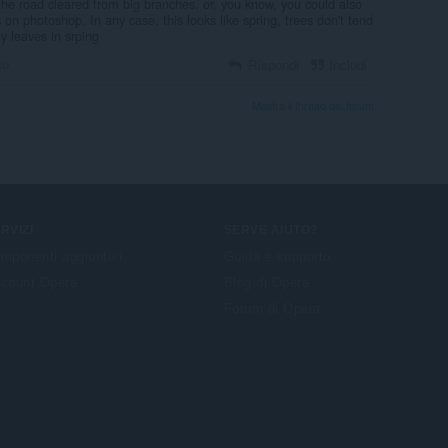
the road cleared from big branches. or, you know, you could also
 on photoshop. In any case, this looks like spring, trees don't tend
y leaves in srping
to
Rispondi
Includi
Mostra il thread dei forum
RVIZI
SERVE AIUTO?
mponenti aggiuntivi
Guida e supporto
count Opera
Blog di Opera
Forum di Opera