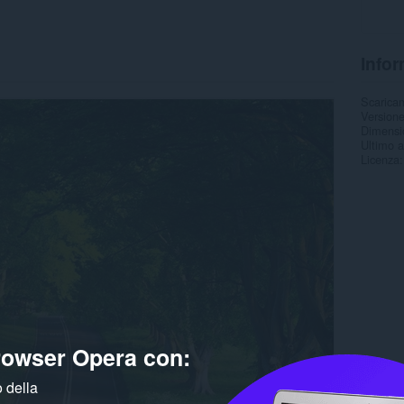
Infor
Scarica
Version
Dimensi
Ultimo 
Licenza
browser Opera con:
 della