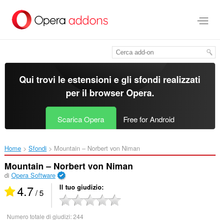
Passa
al
contenuto
principale
Qui trovi le estensioni e gli sfondi realizzati
per il
browser Opera
.
Scarica Opera
Free for Android
Home
Sfondi
Mountain – Norbert von Niman‎
Mountain – Norbert von Niman
di
Opera Software
4.7
Il tuo giudizio
/ 5
Numero totale di giudizi:
244