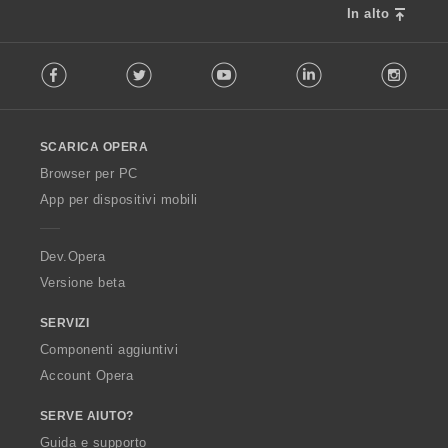
In alto
F
Facebook
Twitter
Youtube
LinkedIn
Instag
o
l
l
o
SCARICA OPERA
w
O
Browser per PC
p
App per dispositivi mobili
e
r
a
Dev.Opera
Versione beta
SERVIZI
Componenti aggiuntivi
Account Opera
SERVE AIUTO?
Guida e supporto