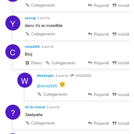
Collegamento
Rispondi
Includi
youngj
4 anni fa
Y
damn it's so incredible
Collegamento
Rispondi
Includi
chris2555
4 anni fa
C
Bitcj
Riduci
Collegamento
Rispondi
Includi
chris2555
WellAlright
2 anni fa
W
@chris2555
:
Collegamento
Rispondi
Includi
Un Ex Utente
5 anni fa
?
Заебумба
Collegamento
Rispondi
Includi