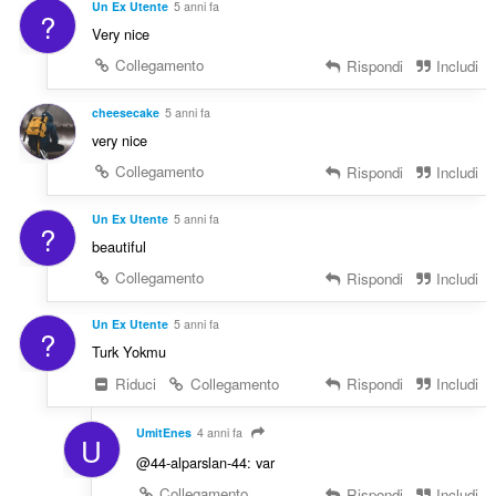
Un Ex Utente
5 anni fa
?
Very nice
Collegamento
Rispondi
Includi
cheesecake
5 anni fa
very nice
Collegamento
Rispondi
Includi
Un Ex Utente
5 anni fa
?
beautiful
Collegamento
Rispondi
Includi
Un Ex Utente
5 anni fa
?
Turk Yokmu
Riduci
Collegamento
Rispondi
Includi
UmitEnes
4 anni fa
U
@44-alparslan-44: var
Collegamento
Rispondi
Includi