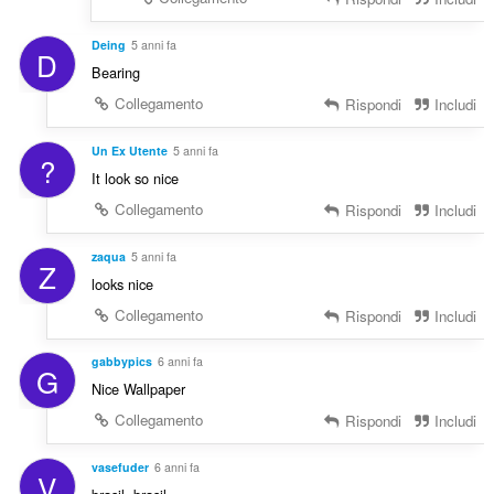
Deing
5 anni fa
D
Bearing
Collegamento
Rispondi
Includi
Un Ex Utente
5 anni fa
?
It look so nice
Collegamento
Rispondi
Includi
zaqua
5 anni fa
Z
looks nice
Collegamento
Rispondi
Includi
gabbypics
6 anni fa
G
Nice Wallpaper
Collegamento
Rispondi
Includi
vasefuder
6 anni fa
V