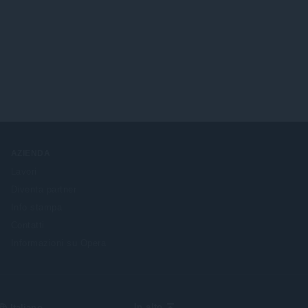
AZIENDA
Lavori
Diventa partner
Info stampa
Contatti
Informazioni su Opera
Select
In alto