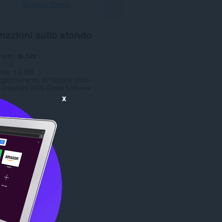
Scarica Opera
mazioni sullo sfondo
menti
36.522
e
1.0
one
1,2 MB
aggiornamento
27 Ottobre 2020
Copyright 2020 Opera Software
x