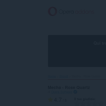
Passa
al
contenuto
principale
Qui tr
Home
Sfondi
Mecha - Rose Quartz‎
Mecha - Rose Quartz
di
Opera Software
4.7
Il tuo giudizio
/ 5