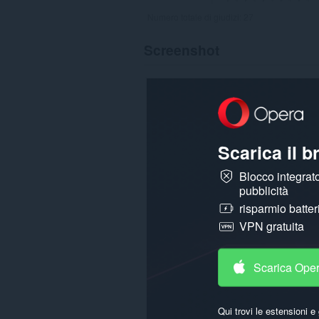
Numero totale di giudizi:
27
Screenshot
Scarica il 
Blocco integrato
pubblicità
risparmio batter
VPN gratuita
Scarica Ope
Qui trovi le estensioni e 