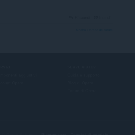
Rispondi
Includi
Mostra il thread dei forum
RVIZI
SERVE AIUTO?
mponenti aggiuntivi
Guida e supporto
count Opera
Blog di Opera
Forum di Opera
© Opera Software
Riservatezza
Termini di servizio