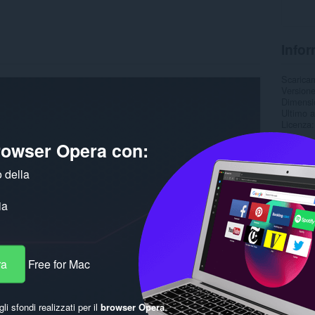
Infor
Scarica
Version
Dimensi
Ultimo 
Licenza
browser Opera con:
 della
ia
ra
Free for Mac
gli sfondi realizzati per il
browser Opera
.