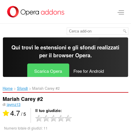
Passa
al
contenuto
principale
Qui trovi le estensioni e gli sfondi realizzati
per il
browser Opera
.
Scarica Opera
Free for Android
Home
Sfondi
Mariah Carey #2‎
Mariah Carey #2
di
jaymz13
4.7
Il tuo giudizio
/ 5
Numero totale di giudizi:
11