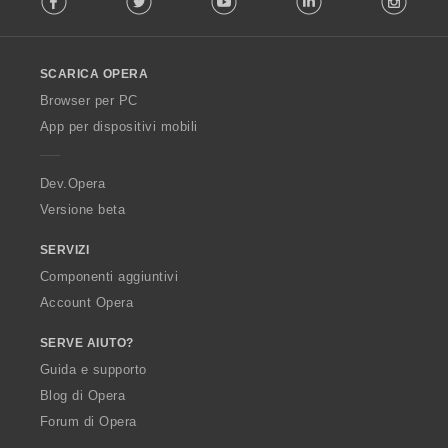
l
l
o
SCARICA OPERA
w
O
Browser per PC
p
App per dispositivi mobili
e
r
a
Dev.Opera
Versione beta
SERVIZI
Componenti aggiuntivi
Account Opera
SERVE AIUTO?
Guida e supporto
Blog di Opera
Forum di Opera