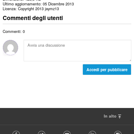
Ultimo aggiornamento
05 Dicembre 2013
Licenza
Copyright 2013 jaymz13
Commenti degli utenti
Commenti: 0
Accedi per pubblicare
In alto
F
Facebook
Twitter
Youtube
LinkedIn
Instag
o