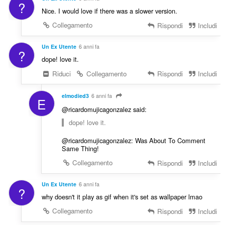
?
Nice. I would love if there was a slower version.
Collegamento
Rispondi
Includi
Un Ex Utente
6 anni fa
?
dope! love it.
Riduci
Collegamento
Rispondi
Includi
elmodied3
6 anni fa
E
@ricardomujicagonzalez said:
dope! love it.
@ricardomujicagonzalez: Was About To Comment
Same Thing!
Collegamento
Rispondi
Includi
Un Ex Utente
6 anni fa
?
why doesn't it play as gif when it's set as wallpaper lmao
Collegamento
Rispondi
Includi