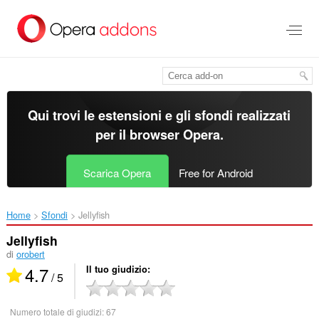
Passa
al
contenuto
principale
Qui trovi le estensioni e gli sfondi realizzati
per il
browser Opera
.
Scarica Opera
Free for Android
Home
Sfondi
Jellyfish‎
Jellyfish
di
orobert
4.7
Il tuo giudizio
/ 5
Numero totale di giudizi:
67