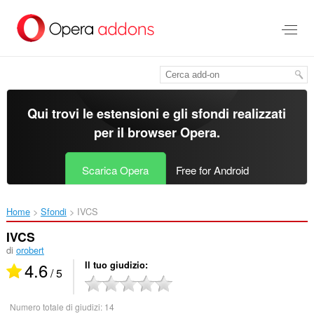
Passa
al
contenuto
principale
Qui trovi le estensioni e gli sfondi realizzati
per il
browser Opera
.
Scarica Opera
Free for Android
Home
Sfondi
IVCS‎
IVCS
di
orobert
4.6
Il tuo giudizio
/ 5
Numero totale di giudizi:
14