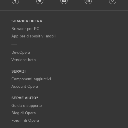
l
l
o
SCARICA OPERA
w
O
Browser per PC
p
App per dispositivi mobili
e
r
a
Dev.Opera
Versione beta
SERVIZI
Componenti aggiuntivi
Account Opera
SERVE AIUTO?
Guida e supporto
Blog di Opera
Forum di Opera