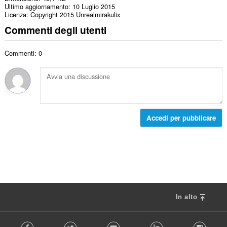
Ultimo aggiornamento
10 Luglio 2015
Licenza
Copyright 2015 Unrealmirakulix
Commenti degli utenti
Commenti: 0
Accedi per pubblicare
In alto
F
Facebook
Twitter
Youtube
LinkedIn
Instag
o