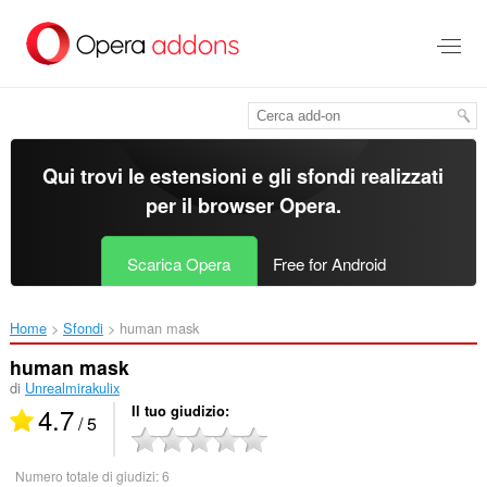
Passa
al
contenuto
principale
Qui trovi le estensioni e gli sfondi realizzati
per il
browser Opera
.
Scarica Opera
Free for Android
Home
Sfondi
human mask‎
human mask
di
Unrealmirakulix
4.7
Il tuo giudizio
/ 5
Numero totale di giudizi:
6