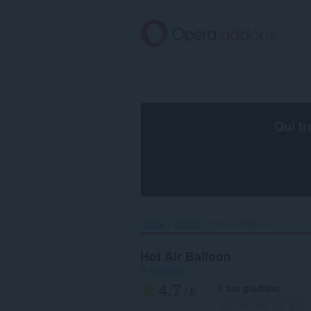
Passa
al
contenuto
principale
Qui tr
Home
Sfondi
Hot Air Balloon‎
Hot Air Balloon
di
dkiller83
4.7
Il tuo giudizio
/ 5