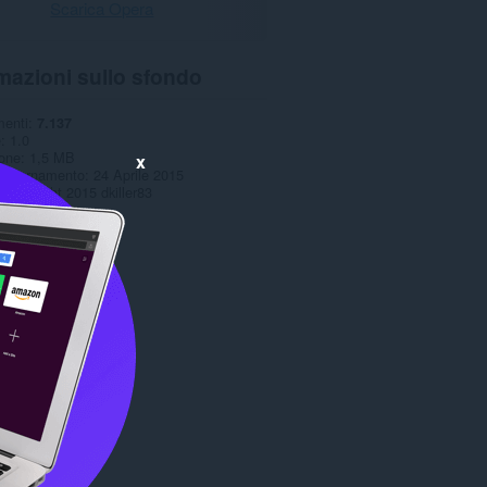
Scarica Opera
mazioni sullo sfondo
menti
7.137
e
1.0
one
1,5 MB
x
aggiornamento
24 Aprile 2015
Copyright 2015 dkiller83