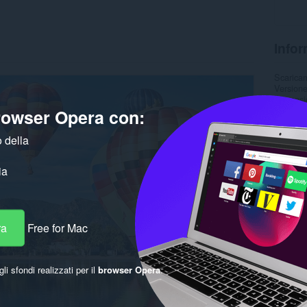
Infor
Scarica
Version
Dimensi
Ultimo 
browser Opera con:
Licenza
 della
ia
ra
Free for Mac
gli sfondi realizzati per il
browser Opera
.