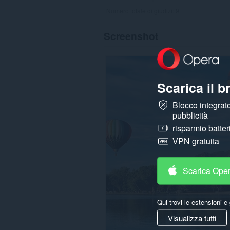
Numero totale di giudizi:
9
Screenshot
Scarica il 
Blocco integrato
pubblicità
risparmio batter
VPN gratuita
Scarica Ope
Qui trovi le estensioni e 
Visualizza tutti