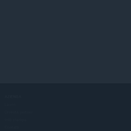
AZIENDA
Lavori
Diventa partner
Info stampa
Contatti