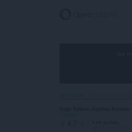
Passa
al
contenuto
principale
Qui tr
Home
Sfondi
Gojo Satoru Jujutsu Kaise
Gojo Satoru Jujutsu Kaisen
di
suryaraj
4.7
Il tuo giudizio
/ 5