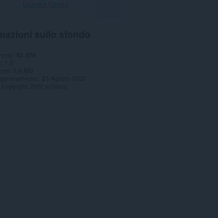
Scarica Opera
mazioni sullo sfondo
menti
51.579
e
1.0
one
2,6 MB
aggiornamento
23 Agosto 2022
Copyright 2022 suryaraj