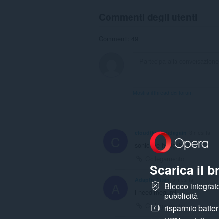
Commenti degli utenti
Commenti: 49
Mostra il thread dei forum
cloudthecloudagain
3 mesi fa
C
sonic the hedgehog.
Collegamento
Scarica il 
Adaptiv-Titan
5 mesi fa
A
Blocco integrato
i need megumi
pubblicità
Collegamento
risparmio batter