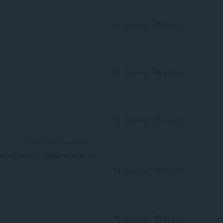
Rispondi
Includi
Rispondi
Includi
Rispondi
Includi
oliverfilhorj
2 anni fa
OLUNTEER
s only work in Opera for desktops
Rispondi
Includi
Rispondi
Includi