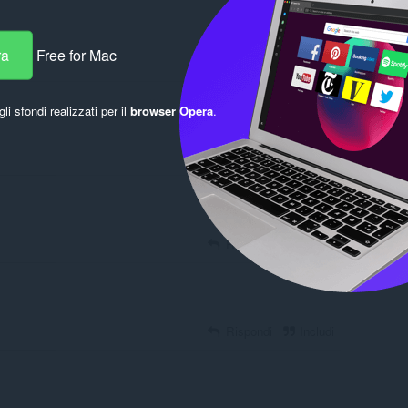
ra
Free for Mac
Rispondi
Includi
gli sfondi realizzati per il
browser Opera
.
Rispondi
Includi
Rispondi
Includi
Rispondi
Includi