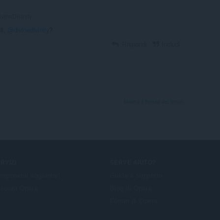
vineDivinity
ll,
@divinedivinity
?
Rispondi
Includi
Mostra il thread dei forum
RVIZI
SERVE AIUTO?
mponenti aggiuntivi
Guida e supporto
count Opera
Blog di Opera
Forum di Opera