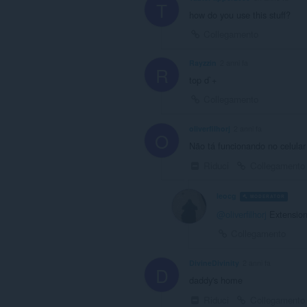
T
how do you use this stuff?
Collegamento
Rayzzin
2 anni fa
R
top d`+
Collegamento
oliverfilhorj
2 anni fa
O
Não tá funcionando no celular
Riduci
Collegamento
leocg
MODERATOR
V
@oliverfilhorj
Extension
Collegamento
DivineDivinity
2 anni fa
D
daddy's home
Riduci
Collegamento