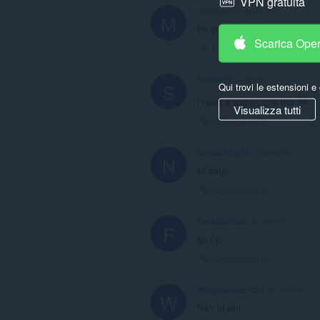
VPN gratuita
meachler
un anno fa
M
Im gojo
Scarica Ope
Collegamento
Selmut99
un anno fa
S
Qui trovi le estensioni e 
i need a suguru one tho
Visualizza tutti
Collegamento
nikmax101010
un anno fa
N
kit katjo
Collegamento
FarisDaChiba
un anno fa
F
go / jo
Collegamento
Wintersoldier1234
un anno fa
W
Nah Id win