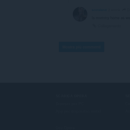
Di
scotaland
2 anni fa
Is mommy home as we
Collegamento
Mostra più commenti
SCARICA OPERA
SE
Browser per PC
Co
App per dispositivi mobili
Ac
Dev.Opera