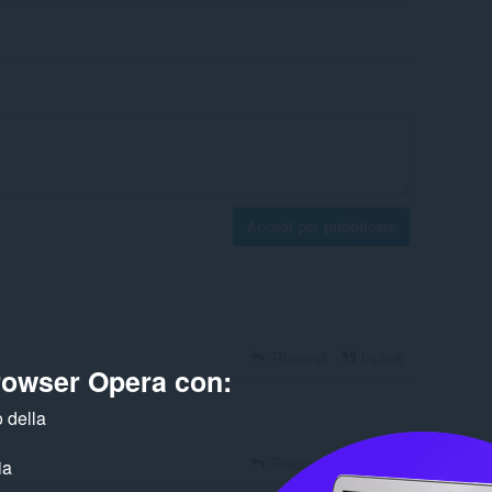
Accedi per pubblicare
Rispondi
Includi
browser Opera con:
 della
Rispondi
Includi
ia