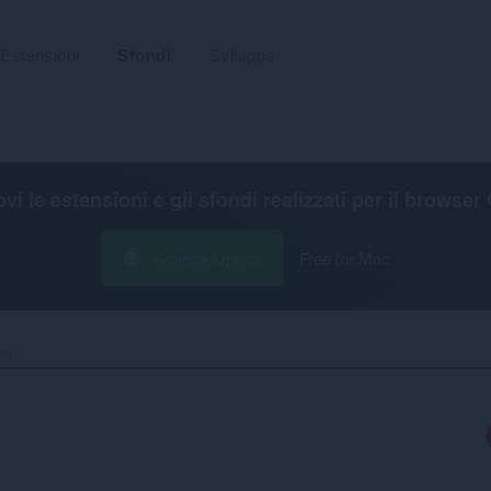
Estensioni
Sfondi
Sviluppa
ovi le estensioni e gli sfondi realizzati per il
browser 
Scarica Opera
Free for Mac
n‎