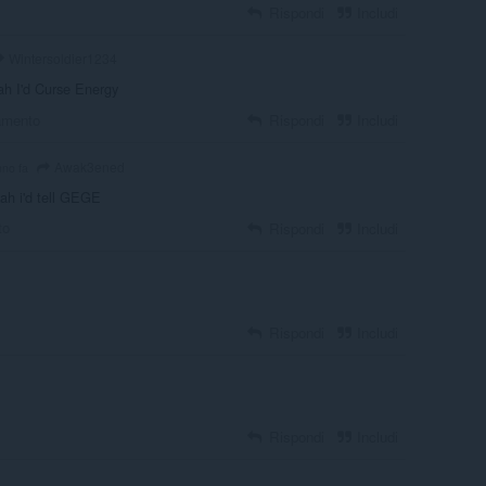
Rispondi
Includi
Wintersoldier1234
ah I'd Curse Energy
amento
Rispondi
Includi
Awak3ened
nno fa
nah i'd tell GEGE
to
Rispondi
Includi
Rispondi
Includi
Rispondi
Includi