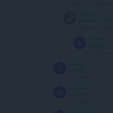
Riduci
Collegamento
Awak3ened
un anno fa
@wintersoldier1234
: N
Riduci
Colleg
AsnanKhan
un a
A
@awak3ened
: 
Collegamen
AnaMariaa
un anno fa
A
Nah Id win
Collegamento
MasterAdam427
un anno fa
M
Nah I'd Win.
Collegamento
TableFlipper2000
un anno fa