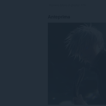
Numero totale di giudizi:
479
Anteprima