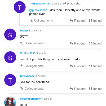
pimoisshort
TheEcstaticArtist
2 anni fa
T
@pimoisshort
: idek man. Honestly one of my favorite
games ever.
Collegamento
Rispondi
Includi
Sebas86
3 anni fa
S
GOTY
Collegamento
Rispondi
Includi
Skullcat0090
3 anni fa
S
how do I put this thing on my browser... help
Collegamento
Rispondi
Includi
TurboSpace
4 anni fa
T
GoT for PC confirmed.
Collegamento
Rispondi
Includi
goldreapergamer
4 anni fa
same