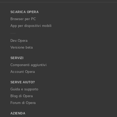
l
o
SCARICA OPERA
w
O
Browser per PC
p
App per dispositivi mobili
e
r
a
Dev.Opera
Versione beta
SERVIZI
Componenti aggiuntivi
Account Opera
SERVE AIUTO?
Guida e supporto
Blog di Opera
Forum di Opera
AZIENDA