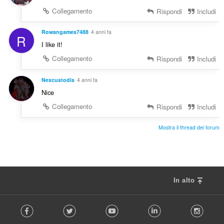
Collegamento
Rispondi
Includi
Rowangames7488
4 anni fa
R
I like it!
Collegamento
Rispondi
Includi
Nexcustodis
4 anni fa
Nice
Collegamento
Rispondi
Includi
Mostra il thread dei forum
In alto
F
Facebook
Twitter
Youtube
LinkedIn
Instag
o
l