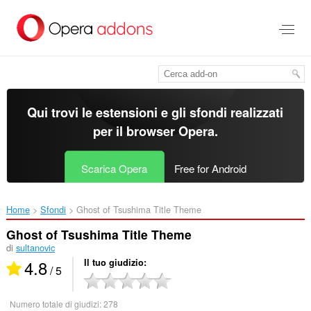
Passa
al
contenuto
principale
Qui trovi le estensioni e gli sfondi realizzati
per il
browser Opera
.
Scarica Opera
Free for Android
Home
Sfondi
Ghost of Tsushima Title Theme‎
Ghost of Tsushima Title Theme
di
sultanovic
4.8
Il tuo giudizio
/ 5
Numero totale di giudizi:
278