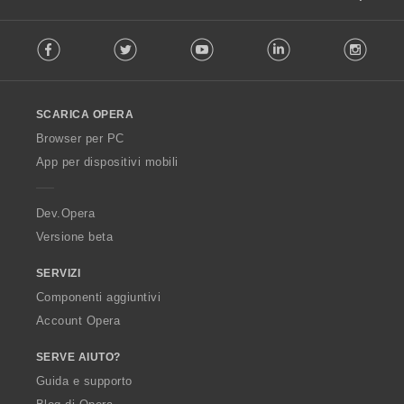
F
Facebook
Twitter
Youtube
LinkedIn
Instag
o
l
l
o
SCARICA OPERA
w
O
Browser per PC
p
App per dispositivi mobili
e
r
a
Dev.Opera
Versione beta
SERVIZI
Componenti aggiuntivi
Account Opera
SERVE AIUTO?
Guida e supporto