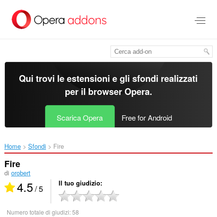
Passa
al
contenuto
principale
Qui trovi le estensioni e gli sfondi realizzati
per il
browser Opera
.
Scarica Opera
Free for Android
Home
Sfondi
Fire‎
Fire
di
orobert
4.5
Il tuo giudizio
/ 5
Numero totale di giudizi:
58