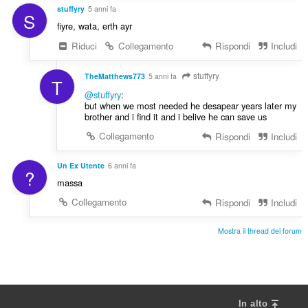
stuffyry
5 anni fa
S
fiyre, wata, erth ayr
Riduci
Collegamento
Rispondi
Includi
stuffyry
TheMatthews773
5 anni fa
T
@stuffyry
:
but when we most needed he desapear years later my
brother and i find it and i belive he can save us
Collegamento
Rispondi
Includi
Un Ex Utente
6 anni fa
?
massa
Collegamento
Rispondi
Includi
Mostra il thread dei forum
In alto