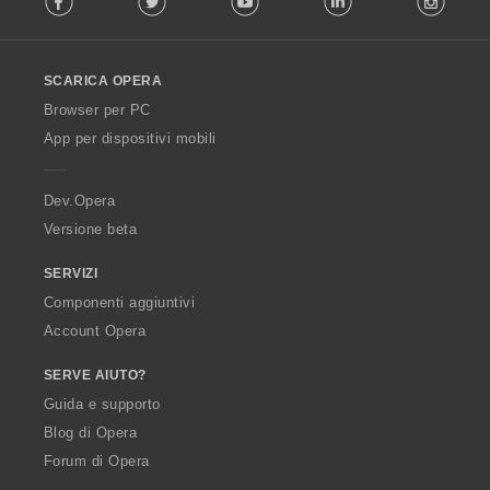
l
l
o
SCARICA OPERA
w
O
Browser per PC
p
App per dispositivi mobili
e
r
a
Dev.Opera
Versione beta
SERVIZI
Componenti aggiuntivi
Account Opera
SERVE AIUTO?
Guida e supporto
Blog di Opera
Forum di Opera