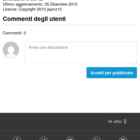
Ultimo aggiornamento
05 Dicembre 2013
Licenza
Copyright 2013 jaymz13
Commenti degli utenti
Commenti: 0
Accedi per pubblicare
In alto
F
Facebook
Twitter
Youtube
LinkedIn
Instag
o