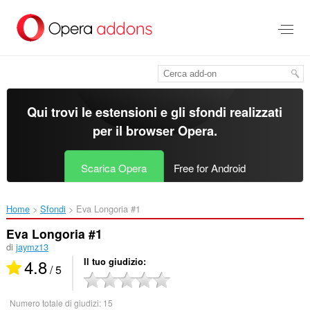
Passa
al
contenuto
principale
Qui trovi le estensioni e gli sfondi realizzati
per il
browser Opera
.
Scarica Opera
Free for Android
Home
Sfondi
Eva Longoria #1‎
Eva Longoria #1
di
jaymz13
4.8
Il tuo giudizio
/ 5
Numero totale di giudizi:
15