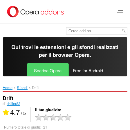
Passa
al
contenuto
principale
Qui trovi le estensioni e gli sfondi realizzati
per il
browser Opera
.
Scarica Opera
Free for Android
Home
Sfondi
Drift‎
Drift
di
dkiller83
4.7
Il tuo giudizio
/ 5
Numero totale di giudizi:
21