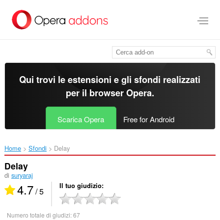
Passa
al
contenuto
principale
Qui trovi le estensioni e gli sfondi realizzati
per il
browser Opera
.
Scarica Opera
Free for Android
Home
Sfondi
Delay‎
Delay
di
suryaraj
4.7
Il tuo giudizio
/ 5
Numero totale di giudizi:
67