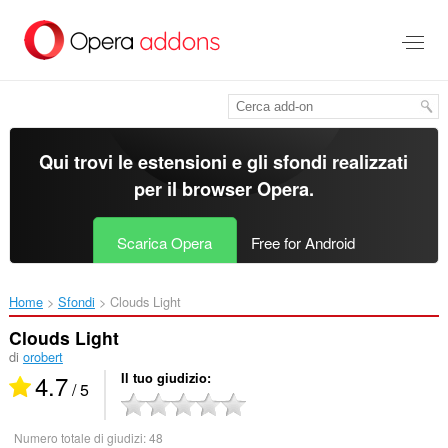
Passa
al
contenuto
principale
Qui trovi le estensioni e gli sfondi realizzati
per il
browser Opera
.
Scarica Opera
Free for Android
Home
Sfondi
Clouds Light‎
Clouds Light
di
orobert
4.7
Il tuo giudizio
/ 5
Numero totale di giudizi:
48