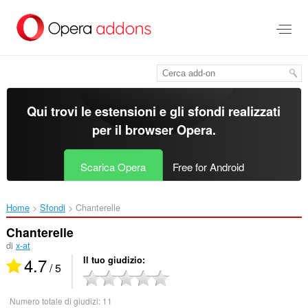
Passa
al
contenuto
principale
Qui trovi le estensioni e gli sfondi realizzati
per il
browser Opera
.
Scarica Opera
Free for Android
Home
Sfondi
Chanterelle‎
Chanterelle
di
x-at
4.7
Il tuo giudizio
/ 5
Numero totale di giudizi:
11