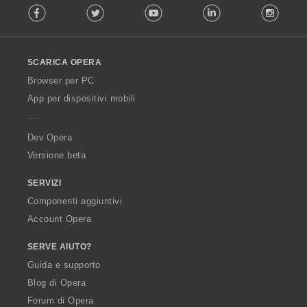
Facebook
Twitter
Youtube
LinkedIn
Instag
o
l
l
o
SCARICA OPERA
w
O
Browser per PC
p
App per dispositivi mobili
e
r
a
Dev.Opera
Versione beta
SERVIZI
Componenti aggiuntivi
Account Opera
SERVE AIUTO?
Guida e supporto
Blog di Opera
Forum di Opera