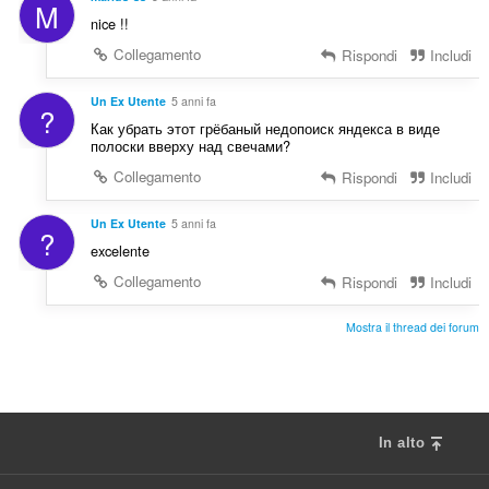
M
nice !!
Collegamento
Rispondi
Includi
Un Ex Utente
5 anni fa
?
Как убрать этот грёбаный недопоиск яндекса в виде
полоски вверху над свечами?
Collegamento
Rispondi
Includi
Un Ex Utente
5 anni fa
?
excelente
Collegamento
Rispondi
Includi
Mostra il thread dei forum
In alto
F