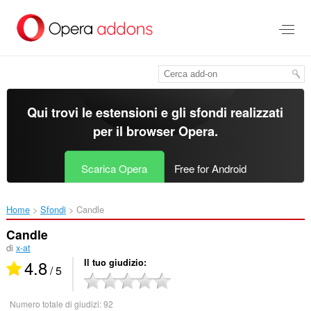
Passa
al
contenuto
principale
Qui trovi le estensioni e gli sfondi realizzati
per il
browser Opera
.
Scarica Opera
Free for Android
Home
Sfondi
Candle‎
Candle
di
x-at
4.8
Il tuo giudizio
/ 5
Numero totale di giudizi:
92