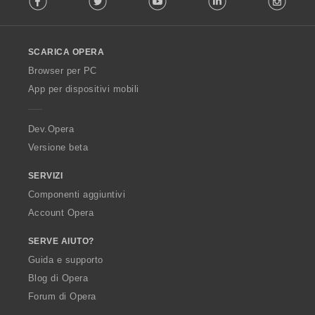
l
l
o
SCARICA OPERA
w
O
Browser per PC
p
App per dispositivi mobili
e
r
a
Dev.Opera
Versione beta
SERVIZI
Componenti aggiuntivi
Account Opera
SERVE AIUTO?
Guida e supporto
Blog di Opera
Forum di Opera