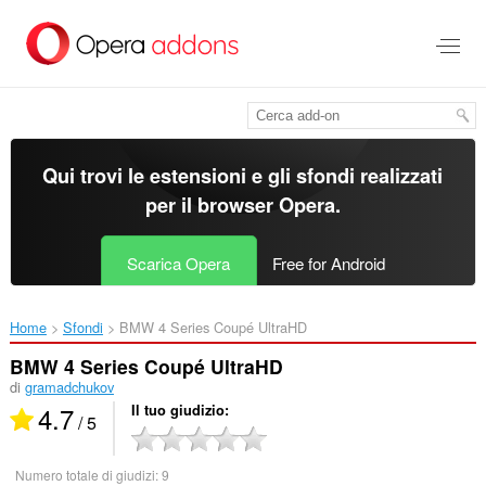
Passa
al
contenuto
principale
Qui trovi le estensioni e gli sfondi realizzati
per il
browser Opera
.
Scarica Opera
Free for Android
Home
Sfondi
BMW 4 Series Coupé UltraHD‎
BMW 4 Series Coupé UltraHD
di
gramadchukov
4.7
Il tuo giudizio
/ 5
Numero totale di giudizi:
9