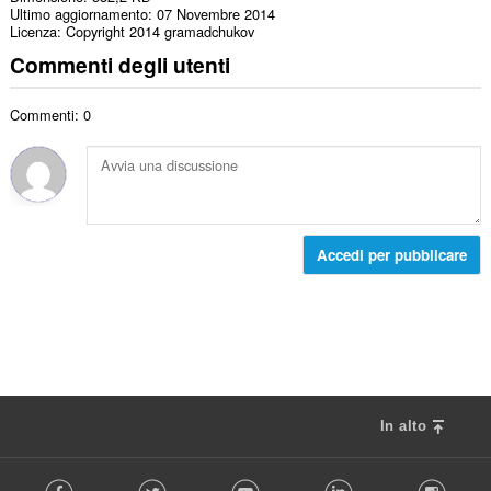
Ultimo aggiornamento
07 Novembre 2014
Licenza
Copyright 2014 gramadchukov
Commenti degli utenti
Commenti: 0
Accedi per pubblicare
In alto
F
Facebook
Twitter
Youtube
LinkedIn
Instag
o