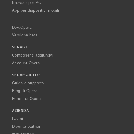
O
Browser per PC
p
App per dispositivi mobili
e
r
a
Dev.Opera
Versione beta
SERVIZI
Componenti aggiuntivi
Account Opera
SERVE AIUTO?
Guida e supporto
Blog di Opera
Forum di Opera
AZIENDA
Lavori
Diventa partner