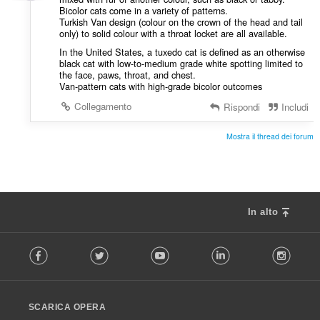
Bicolor cats come in a variety of patterns.
Turkish Van design (colour on the crown of the head and tail
only) to solid colour with a throat locket are all available.
In the United States, a tuxedo cat is defined as an otherwise
black cat with low-to-medium grade white spotting limited to
the face, paws, throat, and chest.
Van-pattern cats with high-grade bicolor outcomes
Collegamento
Rispondi
Includi
Mostra il thread dei forum
In alto
F
Facebook
Twitter
Youtube
LinkedIn
Instag
o
l
l
o
SCARICA OPERA
w