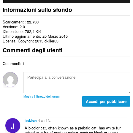
Informazioni sullo sfondo
Scaricamenti
22.730
Versione
2.0
Dimensione
782,4 KB
Ultimo aggiornamento
20 Marzo 2015
Licenza
Copyright 2015 dkiller83
Commenti degli utenti
Commenti: 1
Mostra il thread dei forum
Accedi per pubblicare
jaskiran
4 anni fa
J
A bicolor cat, often known as a piebald cat, has white fur
mixed with fur of another colour, such as black or tabby.