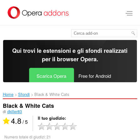
Passa
al
contenuto
principale
Qui trovi le estensioni e gli sfondi realizzati
per il
browser Opera
.
Scarica Opera
Free for Android
Home
Sfondi
Black & White Cats‎
Black & White Cats
di
dkiller83
4.8
Il tuo giudizio
/ 5
Numero totale di giudizi:
21