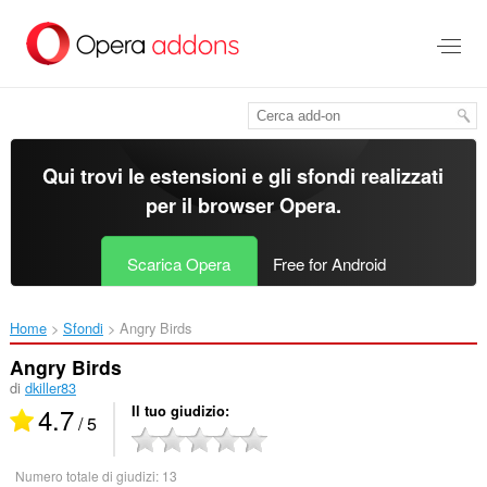
Passa
al
contenuto
principale
Qui trovi le estensioni e gli sfondi realizzati
per il
browser Opera
.
Scarica Opera
Free for Android
Home
Sfondi
Angry Birds‎
Angry Birds
di
dkiller83
4.7
Il tuo giudizio
/ 5
Numero totale di giudizi:
13