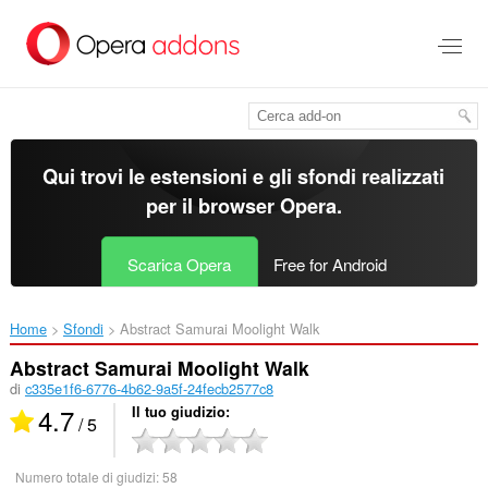
Passa
al
contenuto
principale
Qui trovi le estensioni e gli sfondi realizzati
per il
browser Opera
.
Scarica Opera
Free for Android
Home
Sfondi
Abstract Samurai Moolight Walk‎
Abstract Samurai Moolight Walk
di
c335e1f6-6776-4b62-9a5f-24fecb2577c8
4.7
Il tuo giudizio
/ 5
Numero totale di giudizi:
58