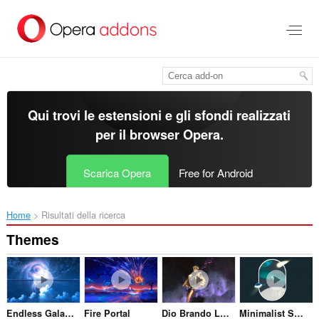
Passa
al
contenuto
principale
Qui trovi le estensioni e gli sfondi realizzati
per il
browser Opera
.
Scarica Opera
Free for Android
Home
Risultati della ricerca
Themes
Endless Galaxy Train
Fire Portal
Dio Brando Live
Minimalist Space