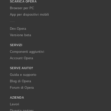
z
z
z
SCARICA OPERA
w
i
i
i
O
Browser per PC
:
:
:
p
App per dispositivi mobili
e
r
a
Dev.Opera
Versione beta
SERVIZI
Componenti aggiuntivi
Account Opera
SERVE AIUTO?
Guida e supporto
Blog di Opera
Forum di Opera
AZIENDA
Lavori
Diventa partner