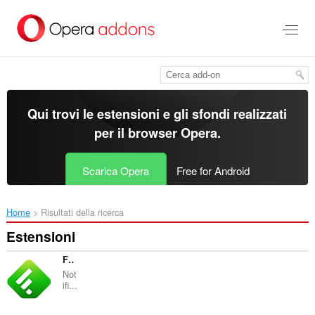
Passa
al
contenuto
principale
Qui trovi le estensioni e gli sfondi realizzati
per il
browser Opera
.
Scarica Opera
Free for Android
Home
Risultati della ricerca
Estensioni
Feedly Notification
Not
ifi...