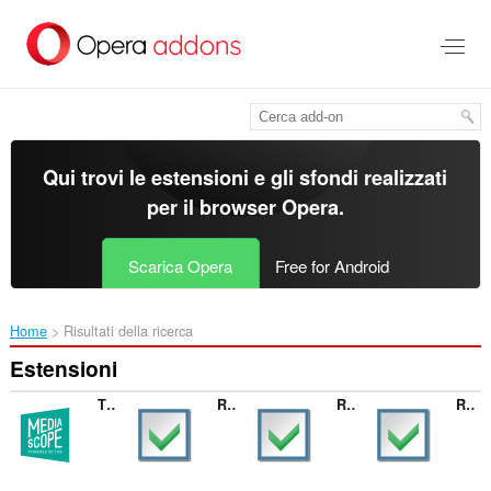
Passa
al
contenuto
principale
Qui trovi le estensioni e gli sfondi realizzati
per il
browser Opera
.
Scarica Opera
Free for Android
Home
Risultati della ricerca
Estensioni
TNS WebIndexBar
ResearchBar +
Research Bar
Research Bar Казахстан