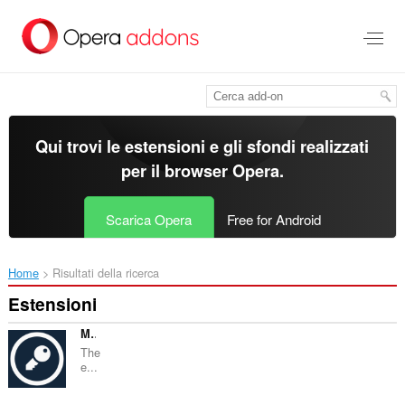
Passa
al
contenuto
principale
Qui trovi le estensioni e gli sfondi realizzati
per il
browser Opera
.
Scarica Opera
Free for Android
Home
Risultati della ricerca
Estensioni
My Own Passphrase
The
e...