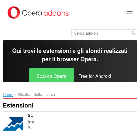
Passa
al
contenuto
principale
Qui trovi le estensioni e gli sfondi realizzati
per il
browser Opera
.
Scarica Opera
Free for Android
Home
Risultati della ricerca
Estensioni
Serpstat Website SEO Checker
Inst
a...