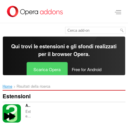
Passa
al
contenuto
principale
Qui trovi le estensioni e gli sfondi realizzati
per il
browser Opera
.
Scarica Opera
Free for Android
Home
Risultati della ricerca
Estensioni
Alura Auto
Ext
e...