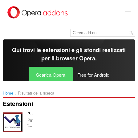
Passa
al
contenuto
principale
Qui trovi le estensioni e gli sfondi realizzati
per il
browser Opera
.
Scarica Opera
Free for Android
Home
Risultati della ricerca
Estensioni
PinToDown
Pin
t...