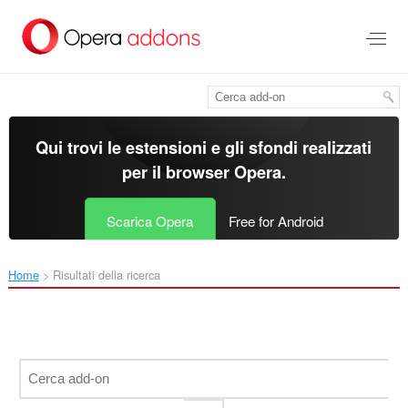
Passa
al
contenuto
principale
Qui trovi le estensioni e gli sfondi realizzati
per il
browser Opera
.
Scarica Opera
Free for Android
Home
Risultati della ricerca