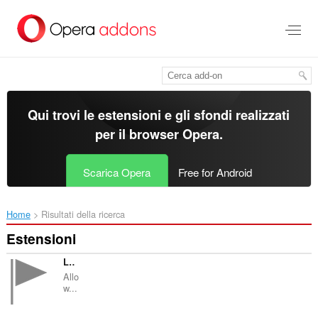
Passa
al
contenuto
principale
Qui trovi le estensioni e gli sfondi realizzati
per il
browser Opera
.
Scarica Opera
Free for Android
Home
Risultati della ricerca
Estensioni
Landmarks
Allo
w...