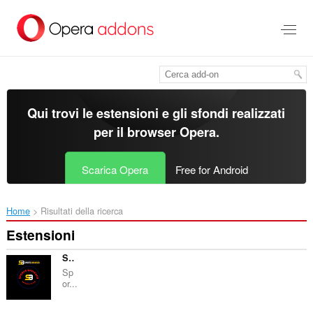
Passa
al
contenuto
principale
Qui trovi le estensioni e gli sfondi realizzati
per il
browser Opera
.
Scarica Opera
Free for Android
Home
Risultati della ricerca
Estensioni
SPORTS BROWSER
Sp
or...