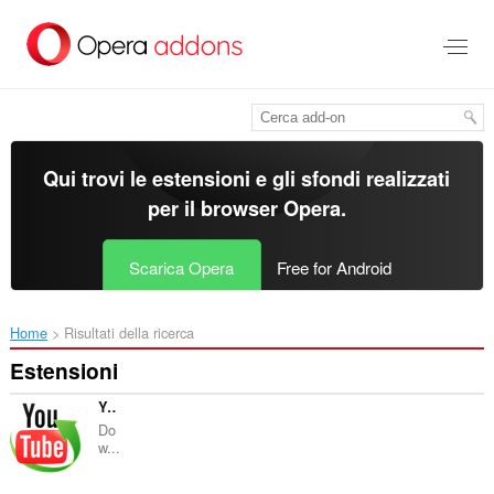
Passa
al
contenuto
principale
Qui trovi le estensioni e gli sfondi realizzati
per il
browser Opera
.
Scarica Opera
Free for Android
Home
Risultati della ricerca
Estensioni
YouTube Downloader
Do
w...