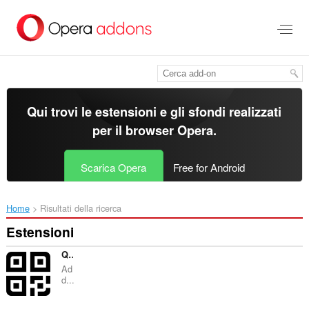
Passa
al
contenuto
principale
Qui trovi le estensioni e gli sfondi realizzati
per il
browser Opera
.
Scarica Opera
Free for Android
Home
Risultati della ricerca
Estensioni
QR Code Tab
Ad
d...