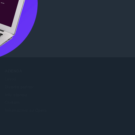
ore
.
AZIENDA
Lavori
Diventa partner
Info stampa
Contatti
Informazioni su Opera