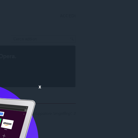
ACCEDI
Opera
.
x
i risultati per lo sviluppatore 'cmgriffing': 2