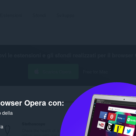
Estensioni
Sfondi
Sviluppa
ovi le estensioni e gli sfondi realizzati per il
browser 
Scarica Opera
Free for Mac
browser Opera con:
Numero d
 della
Stethoscope
ia
Check the health of a
github repo with one e...