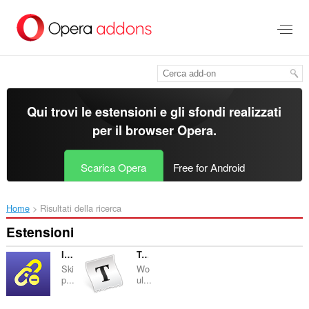
Passa
al
contenuto
principale
Qui trovi le estensioni e gli sfondi realizzati
per il
browser Opera
.
Scarica Opera
Free for Android
Home
Risultati della ricerca
Estensioni
Intercept Redirect
Tumblr Savior for Opera
Ski
Wo
p...
ul...