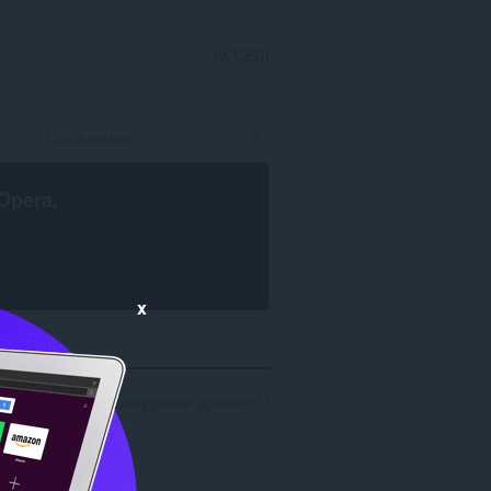
ACCEDI
Opera
.
x
di risultati per lo sviluppatore 'arpitnext': 1