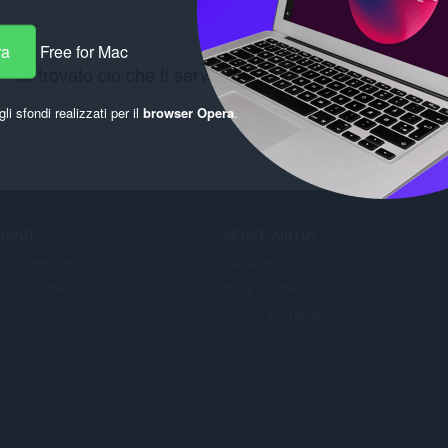
ra
Free for Mac
 hai trovato ciò che ti serve? Controlla i
Chrome Web St
gli sfondi realizzati per il
browser Opera
.
RVIZI
SERVE AIUTO?
mponenti aggiuntivi
Guida e supporto
count Opera
Blog di Opera
Forum di Opera