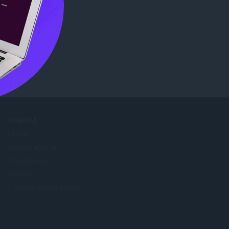
ore
.
AZIENDA
Lavori
Diventa partner
Info stampa
Contatti
Informazioni su Opera