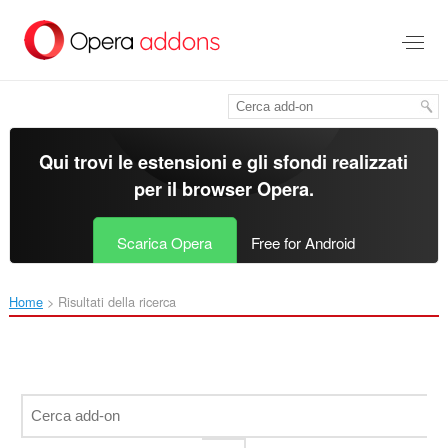
Passa
al
contenuto
principale
Qui trovi le estensioni e gli sfondi realizzati
per il
browser Opera
.
Scarica Opera
Free for Android
Home
Risultati della ricerca