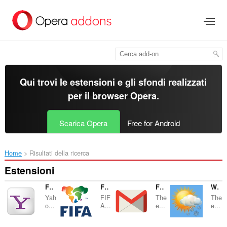
Passa
al
contenuto
principale
Qui trovi le estensioni e gli sfondi realizzati
per il
browser Opera
.
Scarica Opera
Free for Android
Home
Risultati della ricerca
Estensioni
Fastest Notifier for Yahoo™ Mail
FIFA™ Panel View
Fastest Gmail Notifier
Weather Forecast
Yah
FIF
The
The
o...
A...
e...
e...