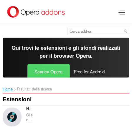
Passa
al
contenuto
principale
Qui trovi le estensioni e gli sfondi realizzati
per il
browser Opera
.
Scarica Opera
Free for Android
Home
Risultati della ricerca
Estensioni
Now Playing - OBS
Clie
n...