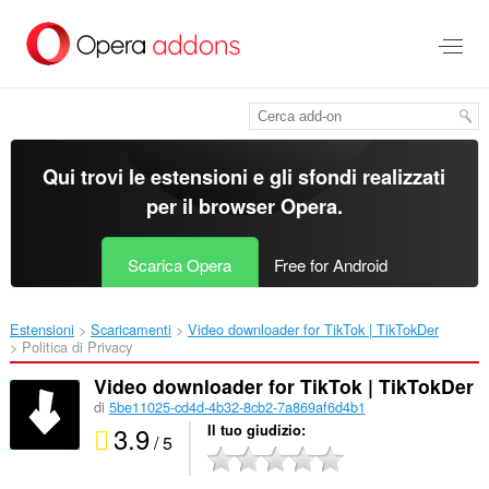
Passa
al
contenuto
principale
Qui trovi le estensioni e gli sfondi realizzati
per il
browser Opera
.
Scarica Opera
Free for Android
Estensioni
Scaricamenti
Video downloader for TikTok | TikTokDer‎
Politica di Privacy
Video downloader for TikTok | TikTokDer
di
5be11025-cd4d-4b32-8cb2-7a869af6d4b1
3.9
Il tuo giudizio
/ 5