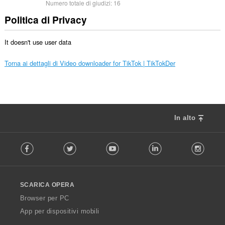
Numero totale di giudizi:
16
Politica di Privacy
It doesn't use user data
Torna ai dettagli di Video downloader for TikTok | TikTokDer
In alto
F
Facebook
Twitter
Youtube
LinkedIn
Instag
o
l
l
o
SCARICA OPERA
w
O
Browser per PC
p
App per dispositivi mobili
e