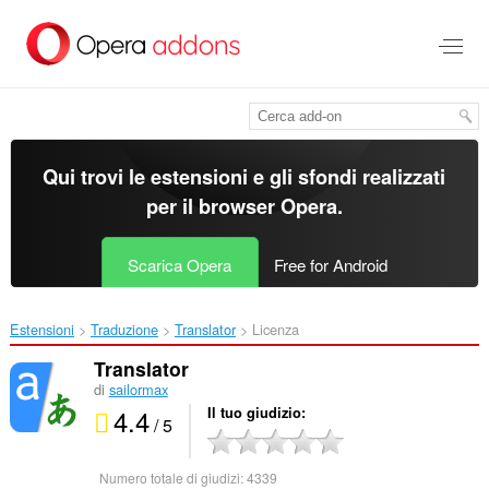
Passa
al
contenuto
principale
Qui trovi le estensioni e gli sfondi realizzati
per il
browser Opera
.
Scarica Opera
Free for Android
Estensioni
Traduzione
Translator‎
Licenza
Translator
di
sailormax
4.4
Il tuo giudizio
/ 5
Numero totale di giudizi:
4339