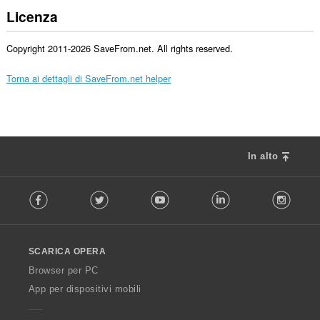
Licenza
Copyright 2011-2026 SaveFrom.net. All rights reserved.
Torna ai dettagli di SaveFrom.net helper
In alto
F
Facebook
Twitter
Youtube
LinkedIn
Instag
o
l
l
o
SCARICA OPERA
w
O
Browser per PC
p
App per dispositivi mobili
e
r