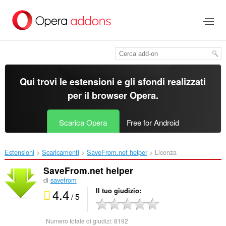
Passa
al
contenuto
principale
Qui trovi le estensioni e gli sfondi realizzati
per il
browser Opera
.
Scarica Opera
Free for Android
Estensioni
Scaricamenti
SaveFrom.net helper‎
Licenza
SaveFrom.net helper
di
savefrom
4.4
Il tuo giudizio
/ 5
Numero totale di giudizi:
8192