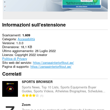
Informazioni sull'estensione
Scaricamenti
1.609
Categoria
Accessibilità
Versione
1.0.0
Dimensione
18,1 KB
Ultimo aggiornamento
26 Luglio 2022
Licenza
Copyright 2022 icreator
Politica di Privacy
Sito web del servizio
https://zarqaainteriorfitout.ae/
Pagina di supporto
https://zarqaainteriorfitout.ae/
Correlati
SPORTS BROWSER
Sports News, Top 10 Lists, Sports Equipments Buyer
Guides, Sports Videos, Atheletes Biographies, Schedules...
N
1
u
m
Zoom
e
Zoom in o out su contenuti web utilizzando il bottone zoom