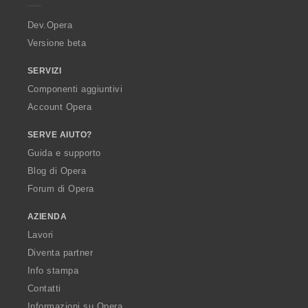
r
a
Dev.Opera
Versione beta
SERVIZI
Componenti aggiuntivi
Account Opera
SERVE AIUTO?
Guida e supporto
Blog di Opera
Forum di Opera
AZIENDA
Lavori
Diventa partner
Info stampa
Contatti
Informazioni su Opera