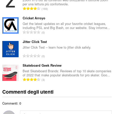
per una lettura più confortevole.
r
N
193
o
u
t
m
Cricket Arroyo
o
e
Get the latest updates on all your favorite cricket leagues,
t
including PSL and Big Bash, on our website. Stay informe...
r
a
N
0
o
l
u
t
e
m
Jitter Click Test
o
d
e
Jitter Click Test – learn how to jitter click safely.
t
i
r
a
N
g
0
o
l
u
i
t
e
m
Skateboard Geek Review
u
o
d
e
d
Best Skateboard Brands: Reviews of top 10 skate companies
t
i
of 2022 that make popular skateboards for pro skater. Goo...
r
i
a
N
g
3
o
z
l
u
i
t
i
e
m
u
Commenti degli utenti
o
:
d
e
d
t
i
r
i
a
g
Commenti: 0
o
z
l
i
t
i
e
u