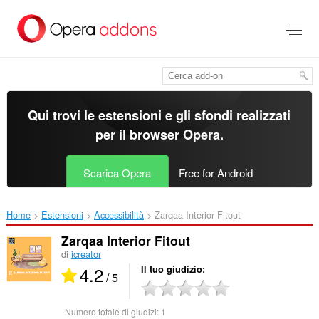
Passa
al
contenuto
principale
Qui trovi le estensioni e gli sfondi realizzati
per il
browser Opera
.
Scarica Opera
Free for Android
Home
Estensioni
Accessibilità
Zarqaa Interior Fitout‎
Zarqaa Interior Fitout
di
icreator
4.2
Il tuo giudizio
/ 5
Numero totale di giudizi:
1