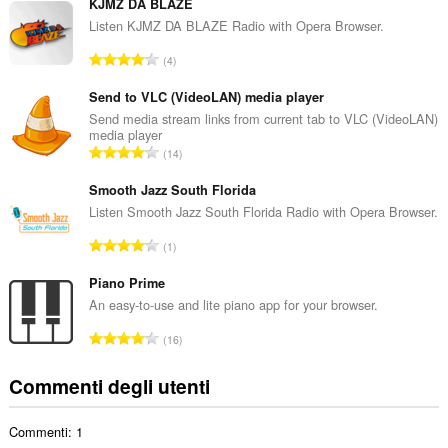
m
KJMZ DA BLAZE
e
Listen KJMZ DA BLAZE Radio with Opera Browser.
r
N
4
o
u
t
m
Send to VLC (VideoLAN) media player
o
e
Send media stream links from current tab to VLC (VideoLAN)
t
media player
r
a
N
14
o
l
u
t
e
m
Smooth Jazz South Florida
o
d
e
Listen Smooth Jazz South Florida Radio with Opera Browser.
t
i
r
a
N
g
1
o
l
u
i
t
e
m
Piano Prime
u
o
d
e
d
An easy-to-use and lite piano app for your browser.
t
i
r
i
a
N
g
16
o
z
l
u
i
t
i
e
m
u
Commenti degli utenti
o
:
d
e
d
t
i
r
i
a
g
Commenti: 1
o
z
l