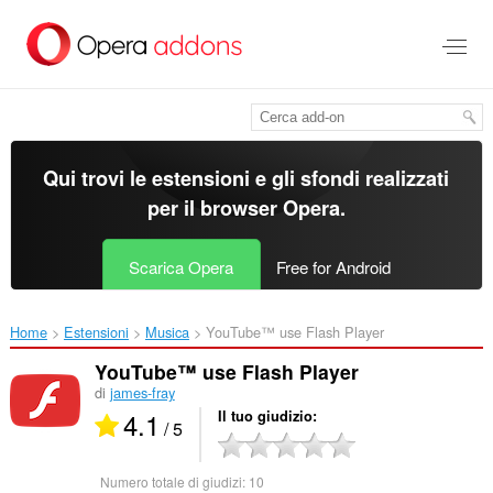
Passa
al
contenuto
principale
Qui trovi le estensioni e gli sfondi realizzati
per il
browser Opera
.
Scarica Opera
Free for Android
Home
Estensioni
Musica
YouTube™ use Flash Player‎
YouTube™ use Flash Player
di
james-fray
4.1
Il tuo giudizio
/ 5
Numero totale di giudizi:
10