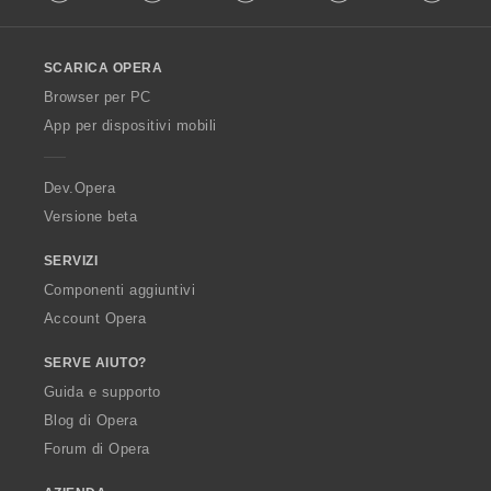
l
l
o
SCARICA OPERA
w
O
Browser per PC
p
App per dispositivi mobili
e
r
a
Dev.Opera
Versione beta
SERVIZI
Componenti aggiuntivi
Account Opera
SERVE AIUTO?
Guida e supporto
Blog di Opera
Forum di Opera