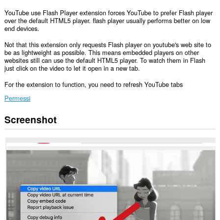
YouTube use Flash Player extension forces YouTube to prefer Flash player
over the default HTML5 player. flash player usually performs better on low
end devices.
Not that this extension only requests Flash player on youtube's web site to
be as lightweight as possible. This means embedded players on other
websites still can use the default HTML5 player. To watch them in Flash
just click on the video to let it open in a new tab.
For the extension to function, you need to refresh YouTube tabs
Permessi
Screenshot
Questa
estensione
può
accedere
alle
tue
schede
e
alle
attività
di
navigazione.