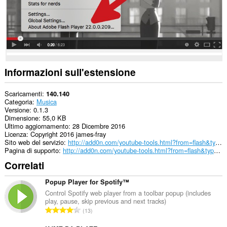
Informazioni sull'estensione
Scaricamenti
140.140
Categoria
Musica
Versione
0.1.3
Dimensione
55,0 KB
Ultimo aggiornamento
28 Dicembre 2016
Licenza
Copyright 2016 james-fray
Sito web del servizio
http://add0n.com/youtube-tools.html?from=flash&type=context
Pagina di supporto
http://add0n.com/youtube-tools.html?from=flash&type=context
Correlati
Popup Player for Spotify™
Control Spotify web player from a toolbar popup (includes
play, pause, skip previous and next tracks)
N
13
u