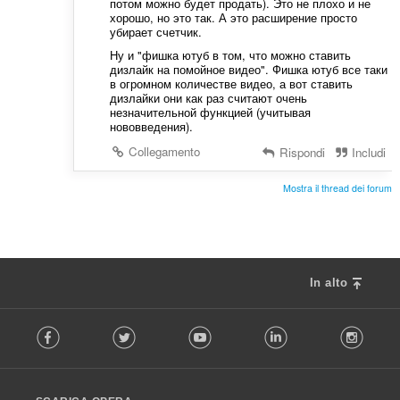
потом можно будет продать). Это не плохо и не
хорошо, но это так. А это расширение просто
убирает счетчик.
Ну и "фишка ютуб в том, что можно ставить
дизлайк на помойное видео". Фишка ютуб все таки
в огромном количестве видео, а вот ставить
дизлайки они как раз считают очень
незначительной функцией (учитывая
нововведения).
Collegamento
Rispondi
Includi
Mostra il thread dei forum
In alto
F
Facebook
Twitter
Youtube
LinkedIn
Instag
o
l
l
o