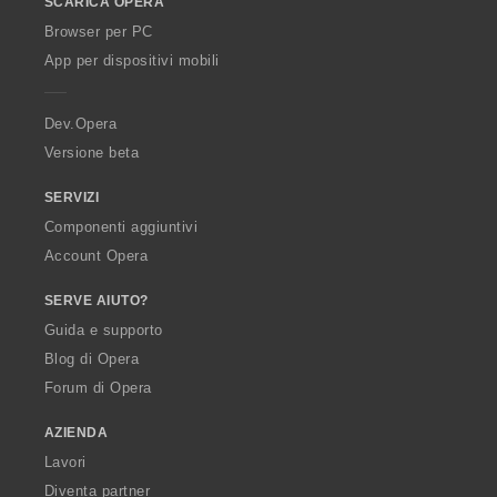
SCARICA OPERA
w
O
Browser per PC
p
App per dispositivi mobili
e
r
a
Dev.Opera
Versione beta
SERVIZI
Componenti aggiuntivi
Account Opera
SERVE AIUTO?
Guida e supporto
Blog di Opera
Forum di Opera
AZIENDA
Lavori
Diventa partner