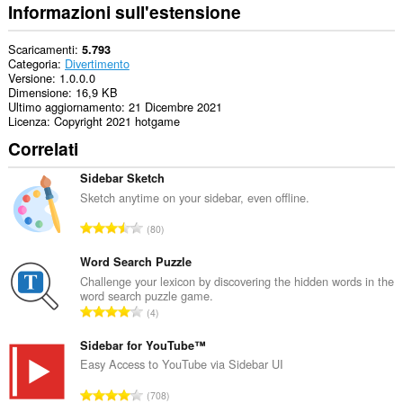
Informazioni sull'estensione
Scaricamenti
5.793
Categoria
Divertimento
Versione
1.0.0.0
Dimensione
16,9 KB
Ultimo aggiornamento
21 Dicembre 2021
Licenza
Copyright 2021 hotgame
Correlati
Sidebar Sketch
Sketch anytime on your sidebar, even offline.
N
80
u
m
Word Search Puzzle
e
Challenge your lexicon by discovering the hidden words in the
word search puzzle game.
r
N
4
o
u
t
m
Sidebar for YouTube™
o
e
Easy Access to YouTube via Sidebar UI
t
r
a
N
708
o