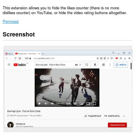
This extension allows you to hide the likes counter (there is no more
dislikes counter) on YouTube, or hide the video rating buttons altogether.
Permessi
Screenshot
Questa
estensione
può
accedere
ai
tuoi
dati
su
alcuni
siti
web.