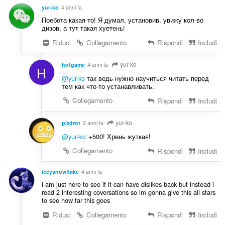
g
z
yur-ko
4 anni fa
i
i
Поебота какая-то! Я думал, установив, увижу кол-во
u
:
дизов, а тут такая хуетень!
d
Riduci
Collegamento
Rispondi
Includi
i
z
i
yur-ko
hotgame
4 anni fa
H
:
@yur-ko
так ведь нужно научиться читать перед
тем как что-то устанавливать.
Collegamento
Rispondi
Includi
yur-ko
pizdrot
2 anni fa
@yur-ko
: +500! Хрень жуткая!
Collegamento
Rispondi
Includi
iceysnowflake
4 anni fa
i am just here to see if it can have dislikes back but instead i
read 2 interesting coversations so im gonna give this all stars
to see how far this goes
Riduci
Collegamento
Rispondi
Includi