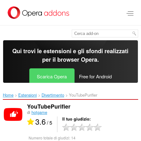
Passa
al
contenuto
principale
Qui trovi le estensioni e gli sfondi realizzati
per il
browser Opera
.
Scarica Opera
Free for Android
Home
Estensioni
Divertimento
YouTubePurifier‎
YouTubePurifier
di
hotgame
3.6
Il tuo giudizio
/ 5
Numero totale di giudizi:
14