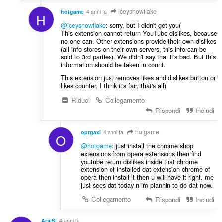
iceysnowflake
hotgame
4 anni fa
H
@iceysnowflake
: sorry, but I didn't get you(
This extension cannot return YouTube dislikes, because
no one can. Other extensions provide their own dislikes
(all info stores on their own servers, this info can be
sold to 3rd parties). We didn't say that it's bad. But this
information should be taken in count.
This extension just removes likes and dislikes button or
likes counter. I think it's fair, that's all)
Riduci
Collegamento
Rispondi
Includi
hotgame
oprgaxi
4 anni fa
O
@hotgame
: just install the chrome shop
extensions from opera extensions then find
youtube return dislikes inside that chrome
extension of installed dat extension chrome of
opera then install it then u will have it right. me
just sees dat today n im plannin to do dat now.
Collegamento
Rispondi
Includi
ArsiSt
4 anni fa