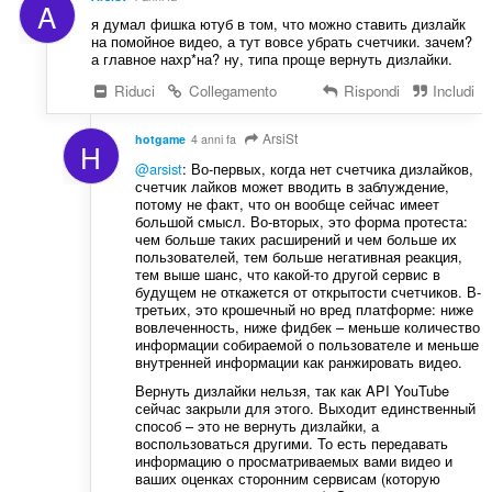
A
я думал фишка ютуб в том, что можно ставить дизлайк
на помойное видео, а тут вовсе убрать счетчики. зачем?
а главное нахр*на? ну, типа проще вернуть дизлайки.
Riduci
Collegamento
Rispondi
Includi
ArsiSt
hotgame
4 anni fa
H
@arsist
: Во-первых, когда нет счетчика дизлайков,
счетчик лайков может вводить в заблуждение,
потому не факт, что он вообще сейчас имеет
большой смысл. Во-вторых, это форма протеста:
чем больше таких расширений и чем больше их
пользователей, тем больше негативная реакция,
тем выше шанс, что какой-то другой сервис в
будущем не откажется от открытости счетчиков. В-
третьих, это крошечный но вред платформе: ниже
вовлеченность, ниже фидбек – меньше количество
информации собираемой о пользователе и меньше
внутренней информации как ранжировать видео.
Вернуть дизлайки нельзя, так как API YouTube
сейчас закрыли для этого. Выходит единственный
способ – это не вернуть дизлайки, а
воспользоваться другими. То есть передавать
информацию о просматриваемых вами видео и
ваших оценках сторонним сервисам (которую