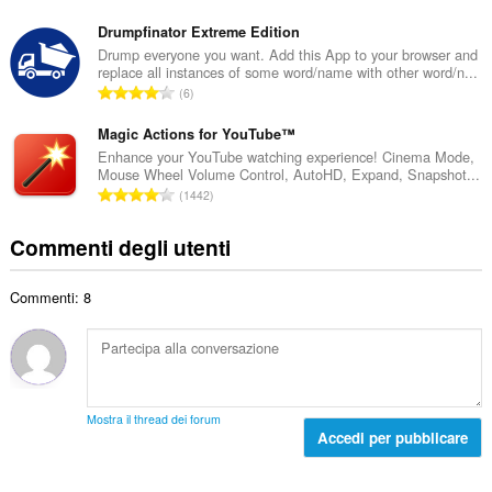
l
u
t
e
m
Drumpfinator Extreme Edition
o
d
e
Drump everyone you want. Add this App to your browser and
t
i
replace all instances of some word/name with other word/n...
r
a
N
g
6
o
l
u
i
t
e
m
Magic Actions for YouTube™
u
o
d
e
d
Enhance your YouTube watching experience! Cinema Mode,
t
i
Mouse Wheel Volume Control, AutoHD, Expand, Snapshot...
r
i
a
N
g
1442
o
z
l
u
i
t
i
e
m
u
Commenti degli utenti
o
:
d
e
d
t
i
r
i
a
g
Commenti: 8
o
z
l
i
t
i
e
u
o
:
d
d
t
i
i
a
g
z
l
i
Mostra il thread dei forum
i
e
Accedi per pubblicare
u
:
d
d
i
i