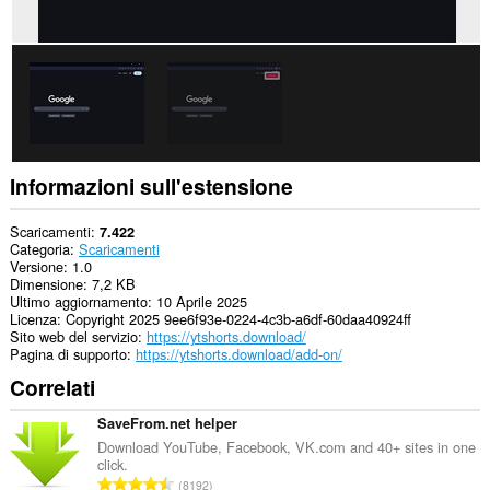
Informazioni sull'estensione
Scaricamenti
7.422
Categoria
Scaricamenti
Versione
1.0
Dimensione
7,2 KB
Ultimo aggiornamento
10 Aprile 2025
Licenza
Copyright 2025 9ee6f93e-0224-4c3b-a6df-60daa40924ff
Sito web del servizio
https://ytshorts.download/
Pagina di supporto
https://ytshorts.download/add-on/
Correlati
SaveFrom.net helper
Download YouTube, Facebook, VK.com and 40+ sites in one
click.
N
8192