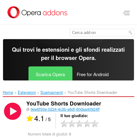
Passa
al
contenuto
principale
Qui trovi le estensioni e gli sfondi realizzati
per il
browser Opera
.
Scarica Opera
Free for Android
Home
Estensioni
Scaricamenti
YouTube Shorts Downloader‎
YouTube Shorts Downloader
di
9ee6f93e-0224-4c3b-a6df-60daa40924ff
4.1
Il tuo giudizio
/ 5
Numero totale di giudizi:
8