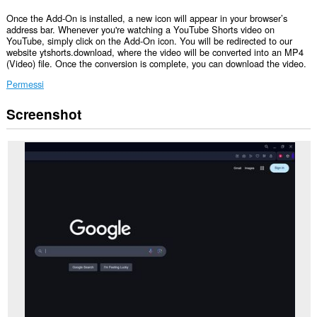
Once the Add-On is installed, a new icon will appear in your browser’s
address bar. Whenever you're watching a YouTube Shorts video on
YouTube, simply click on the Add-On icon. You will be redirected to our
website ytshorts.download, where the video will be converted into an MP4
(Video) file. Once the conversion is complete, you can download the video.
Permessi
Screenshot
Questa
estensione
può
accedere
alle
tue
schede
e
alle
attività
di
navigazione.