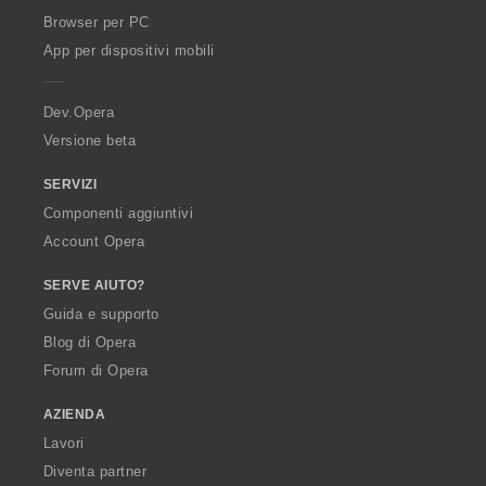
O
Browser per PC
p
App per dispositivi mobili
e
r
a
Dev.Opera
Versione beta
SERVIZI
Componenti aggiuntivi
Account Opera
SERVE AIUTO?
Guida e supporto
Blog di Opera
Forum di Opera
AZIENDA
Lavori
Diventa partner