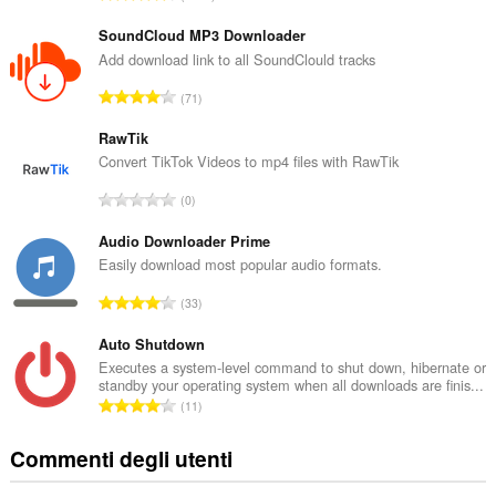
u
m
SoundCloud MP3 Downloader
e
Add download link to all SoundClould tracks
r
N
71
o
u
t
m
RawTik
o
e
Convert TikTok Videos to mp4 files with RawTik
t
r
a
N
0
o
l
u
t
e
m
Audio Downloader Prime
o
d
e
Easily download most popular audio formats.
t
i
r
a
N
g
33
o
l
u
i
t
e
m
Auto Shutdown
u
o
d
e
d
Executes a system-level command to shut down, hibernate or
t
i
standby your operating system when all downloads are finis...
r
i
a
N
g
11
o
z
l
u
i
t
i
e
m
u
Commenti degli utenti
o
:
d
e
d
t
i
r
i